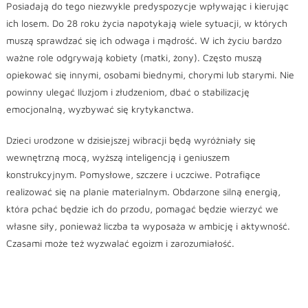
Posiadają do tego niezwykle predyspozycje wpływając i kierując
ich losem. Do 28 roku życia napotykają wiele sytuacji, w których
muszą sprawdzać się ich odwaga i mądrość. W ich życiu bardzo
ważne role odgrywają kobiety (matki, żony). Często muszą
opiekować się innymi, osobami biednymi, chorymi lub starymi. Nie
powinny ulegać Iluzjom i złudzeniom, dbać o stabilizację
emocjonalną, wyzbywać się krytykanctwa.
Dzieci urodzone w dzisiejszej wibracji będą wyróżniały się
wewnętrzną mocą, wyższą inteligencją i geniuszem
konstrukcyjnym. Pomysłowe, szczere i uczciwe. Potrafiące
realizować się na planie materialnym. Obdarzone silną energią,
która pchać będzie ich do przodu, pomagać będzie wierzyć we
własne siły, ponieważ liczba ta wyposaża w ambicję i aktywność.
Czasami może też wyzwalać egoizm i zarozumiałość.