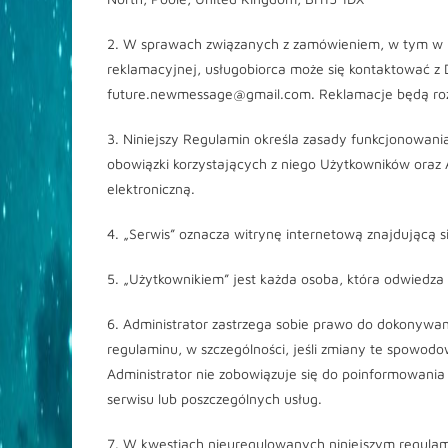
2. W sprawach związanych z zamówieniem, w tym w 
reklamacyjnej, usługobiorca może się kontaktować z
future.newmessage@gmail.com. Reklamacje będą rozp
3. Niniejszy Regulamin określa zasady funkcjonowania
obowiązki korzystających z niego Użytkowników oraz 
elektroniczną.
4. „Serwis” oznacza witrynę internetową znajdującą 
5. „Użytkownikiem” jest każda osoba, która odwiedza
6. Administrator zastrzega sobie prawo do dokonywa
regulaminu, w szczególności, jeśli zmiany te spowod
Administrator nie zobowiązuje się do poinformowan
serwisu lub poszczególnych usług.
7. W kwestiach nieuregulowanych niniejszym regulam