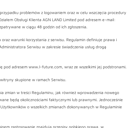
przypadku problemów z logowaniem oraz w celu wszczęcia procedury
 Działem Obsługi Klienta AGN LAND Limited pod adresem e-mail:
atrywane w ciągu 48 godzin od ich zgłoszenia.
 oraz warunki korzystania z serwisu. Regulamin definiuje prawa i
Administratora Serwisu w zakresie świadczenia usług drogą
się pod adresem www.l-future.com, wraz ze wszelkimi jej podstronami.
 witryny skupione w ramach Serwisu.
nia zmian w treści Regulaminu, jak również wprowadzenia nowego
owane będą okolicznościami faktycznymi lub prawnymi. Jednocześnie
ia Użytkowników o wszelkich zmianach dokonywanych w Regulaminie
inem zastosowanie znajdują przepisy polskiego prawa, w