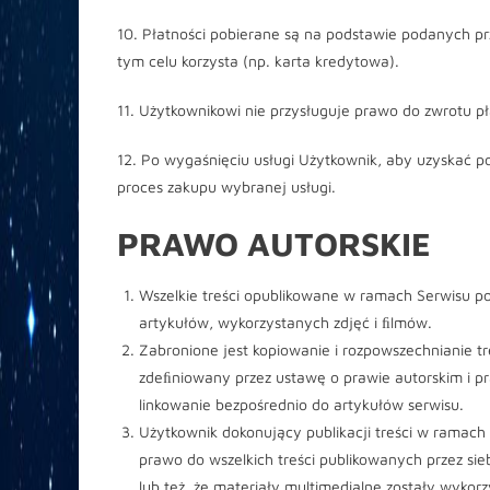
10. Płatności pobierane są na podstawie podanych pr
tym celu korzysta (np. karta kredytowa).
11. Użytkownikowi nie przysługuje prawo do zwrotu pła
12. Po wygaśnięciu usługi Użytkownik, aby uzyskać p
proces zakupu wybranej usługi.
PRAWO AUTORSKIE
Wszelkie treści opublikowane w ramach Serwisu po
artykułów, wykorzystanych zdjęć i ﬁlmów.
Zabronione jest kopiowanie i rozpowszechnianie t
zdeﬁniowany przez ustawę o prawie autorskim i p
linkowanie bezpośrednio do artykułów serwisu.
Użytkownik dokonujący publikacji treści w ramach
prawo do wszelkich treści publikowanych przez sie
lub też, że materiały multimedialne zostały wykor