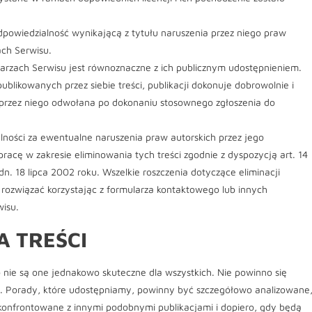
dpowiedzialność wynikającą z tytułu naruszenia przez niego praw
ach Serwisu.
arzach Serwisu jest równoznaczne z ich publicznym udostępnieniem.
blikowanych przez siebie treści, publikacji dokonuje dobrowolnie i
i przez niego odwołana po dokonaniu stosownego zgłoszenia do
alności za ewentualne naruszenia praw autorskich przez jego
acę w zakresie eliminowania tych treści zgodnie z dyspozycją art. 14
n. 18 lipca 2002 roku. Wszelkie roszczenia dotyczące eliminacji
rozwiązać korzystając z formularza kontaktowego lub innych
wisu.
 TREŚCI
 nie są one jednakowo skuteczne dla wszystkich. Nie powinno się
. Porady, które udostępniamy, powinny być szczegółowo analizowane
nfrontowane z innymi podobnymi publikacjami i dopiero, gdy będą