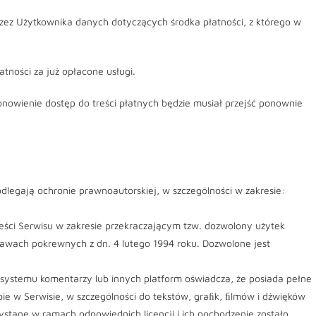
zez Użytkownika danych dotyczących środka płatności, z którego w
tności za już opłacone usługi.
onowienie dostęp do treści płatnych będzie musiał przejść ponownie
dlegają ochronie prawnoautorskiej, w szczególności w zakresie:
reści Serwisu w zakresie przekraczającym tzw. dozwolony użytek
rawach pokrewnych z dn. 4 lutego 1994 roku. Dozwolone jest
 systemu komentarzy lub innych platform oświadcza, że posiada pełne
bie w Serwisie, w szczególności do tekstów, graﬁk, ﬁlmów i dźwięków
zystane w ramach odpowiednich licencji i ich pochodzenie zostało