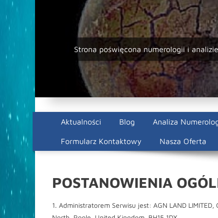
Skip
to
content
Strona poświęcona numerologii i analizie
Aktualności
Blog
Analiza Numerolo
Formularz Kontaktowy
Nasza Oferta
POSTANOWIENIA OGÓL
1. Administratorem Serwisu jest: AGN LAND LIMITED, 
North, Poole, United Kingdom, BH15 1DX