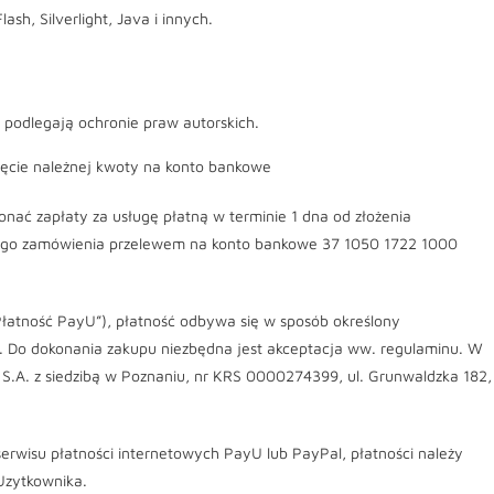
sh, Silverlight, Java i innych.
u podlegają ochronie praw autorskich.
nięcie należnej kwoty na konto bankowe
onać zapłaty za usługę płatną w terminie 1 dna od złożenia
nego zamówienia przelewem na konto bankowe 37 1050 1722 1000
łatność PayU”), płatność odbywa się w sposób określony
. Do dokonania zakupu niezbędna jest akceptacja ww. regulaminu. W
U S.A. z siedzibą w Poznaniu, nr KRS 0000274399, ul. Grunwaldzka 182,
rwisu płatności internetowych PayU lub PayPal, płatności należy
Uzytkownika.