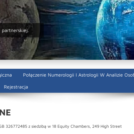
 partnerskiej.
giczna
Połączenie Numerologii I Astrologii W Analizie Oso
Rejestracja
NE
GB 326772485 z siedzibą w 18 Equity Chambers, 249 High Street